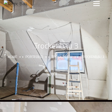
Trockenbau 3
HOME
PORTFOLIO
TROCKENBAU
TROCKENBAU 3