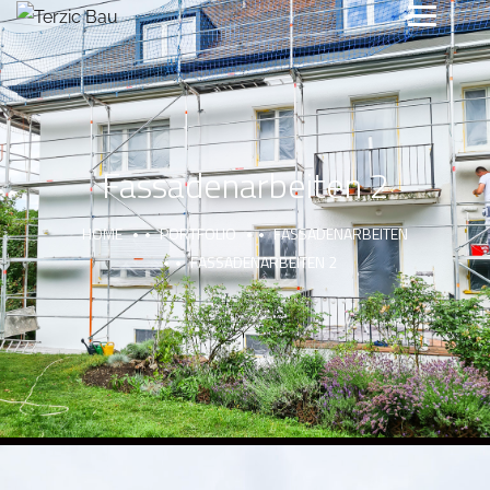
Fassadenarbeiten 2
HOME
PORTFOLIO
FASSADENARBEITEN
FASSADENARBEITEN 2