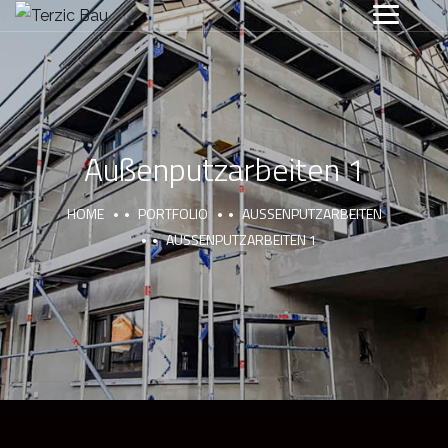
Außenputzarbeiten 1
HOME
PORTFOLIO
AUSSENPUTZARBEITEN
AUSSENPUTZARBEITEN 1